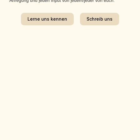
Anregung und jeden Input von jedem/jeder von euch.
Lerne uns kennen
Schreib uns